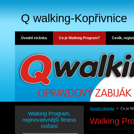
Q walking-Kopřivnice
Úvodní stránka
Co je Walking Program?
Ceník, regis
Úvodní stránka
>
Co je W
Walking Program,
Walking Pr
nejinovativnější fitness
cvičení