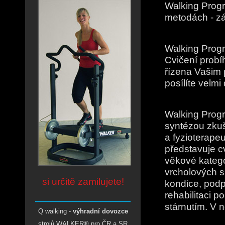
Walking Prog
metodách - zá
Walking Progr
Cvičení probí
řízena Vašim
posílíte velmi 
Walking Progr
syntézou zkuš
a fyzioterap
představuje c
věkové katego
vrcholových s
si určitě zamilujete!
kondice, podp
rehabilitaci 
______________________
stárnutím. V 
Q walking -
výhradní dovozce
strojů WALKER® pro ČR a SR