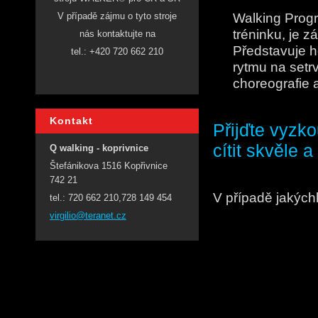
Walking Progr
V případě zájmu o tyto stroje
tréninku, je 
nás kontaktujte na
Představuje h
tel.: +420 720 662 210
rytmu na setr
choreografie 
Kontakt
Přijďte vyzk
cítit skvěle a
Q walking - koprivnice
Štefánikova 1516 Kopřivnice
742 21
V případě jakých
tel.: 720 662 210,728 149 454
virgilio
@teranet
.cz